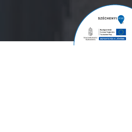
Munkavédelem
Törvényi szabályozás alapján a főállású