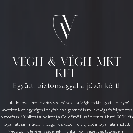
Végh & Végh MKT
Kft.
Együtt, biztonsággal a jövőnkért!
…tulajdonosai természetes személyek – a Végh család tagjai – melyből
következik az egységes irányítás és a garanciális munkavégzés folyamatos
biztosítása. Vállalkozásunk irodája Celldömölk szívében található, 2004 óta
folyamatosan működik. Cégünk a közelmúlt fejlődési folyamatai mellett,
Megbízóink tevékenységeinek munka-, környezet-, és tűzvédelmi